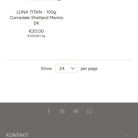
LUNA TITAN - 100g
Corriedale Shetland Merino
DK
€20,00
€200,00
/
kg
Show
per page
KONTAKT