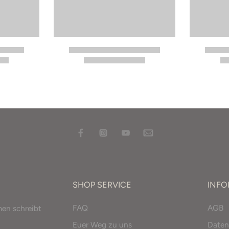
SHOP SERVICE
INF
FAQ
AGB
men schreibt
Euer Weg zu uns
Daten