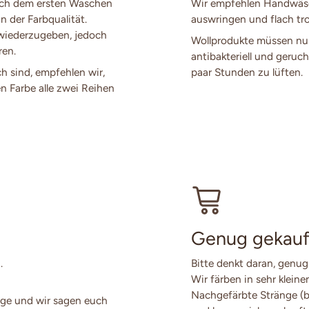
ach dem ersten Waschen
Wir empfehlen Handwäsch
n der Farbqualität.
auswringen und flach tro
 wiederzugeben, jedoch
Wollprodukte müssen nur
ren.
antibakteriell und geruch
ch sind, empfehlen wir,
paar Stunden zu lüften.
en Farbe alle zwei Reihen
Genug gekauf
.
Bitte denkt daran, genug
Wir färben in sehr klein
Nachgefärbte Stränge (
ge und wir sagen euch