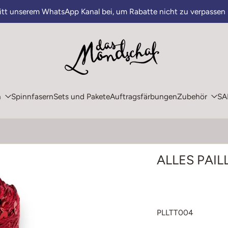
ritt unserem WhatsApp Kanal bei, um Rabatte nicht zu verpassen
n
Spinnfasern
Sets und Pakete
Auftragsfärbungen
Zubehör
SA
ALLES PAILL
PLLTT004