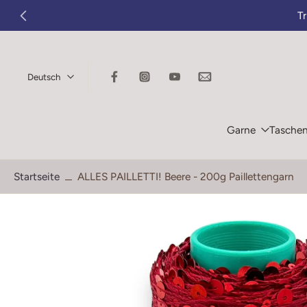
T
Zum
Inhalt
springen
Deutsch
Garne
Tasche
Startseite
ALLES PAILLETTI! Beere - 200g Paillettengarn
Springe
zu
den
Produktinformationen