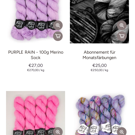
PURPLE RAIN - 100g Merino
Abonnement für
Sock
Monatsfärbungen
€27,00
€25,00
€270,00
/
kg
€250,00
/
kg