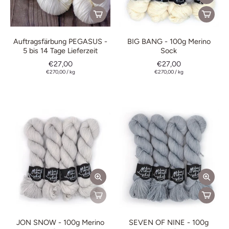
Auftragsfärbung PEGASUS -
BIG BANG - 100g Merino
5 bis 14 Tage Lieferzeit
Sock
€27,00
€27,00
€270,00
/
kg
€270,00
/
kg
JON SNOW - 100g Merino
SEVEN OF NINE - 100g