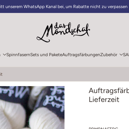
ritt unserem WhatsApp Kanal bei, um Rabatte nicht zu verpassen
n
Spinnfasern
Sets und Pakete
Auftragsfärbungen
Zubehör
SA
it
Auftragsfär
Lieferzeit