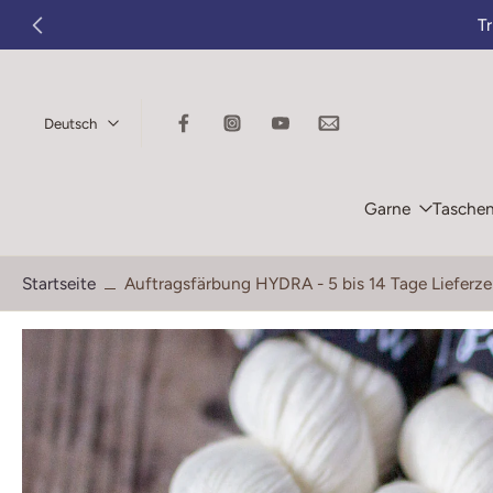
T
Zum
Inhalt
springen
Deutsch
Garne
Tasche
Startseite
Auftragsfärbung HYDRA - 5 bis 14 Tage Lieferze
Springe
zu
den
Produktinformationen