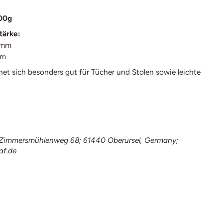
00g
tärke:
 4mm
mm
net sich besonders gut für Tücher und Stolen sowie leichte
immersmühlenweg 68; 61440 Oberursel, Germany;
af.de