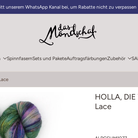
ritt unserem WhatsApp Kanal bei, um Rabatte nicht zu verpassen
n
Spinnfasern
Sets und Pakete
Auftragsfärbungen
Zubehör
SA
Lace
HOLLA, DIE
Lace