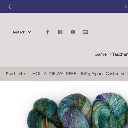
T
Zum
Inhalt
springen
Deutsch
Garne
Tasche
Startseite
HOLLA, DIE WALDFEE - 100g Alpaca Cashmere 
Springe
zu
den
Produktinformationen