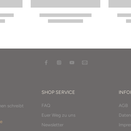
SHOP SERVICE
INF
FAQ
AGB
men schreibt
Euer Weg zu uns
Daten
e
Newsletter
Impr