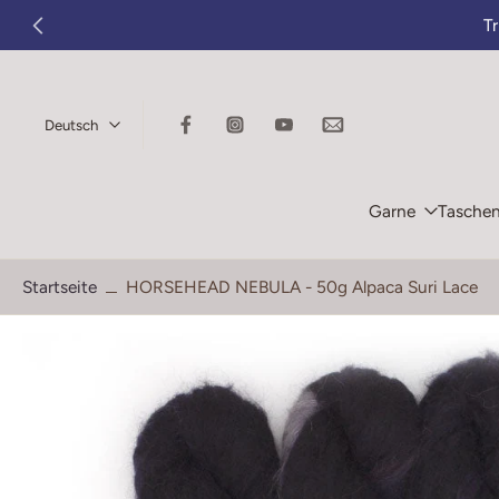
T
Zum
Inhalt
springen
Deutsch
Garne
Tasche
Startseite
HORSEHEAD NEBULA - 50g Alpaca Suri Lace
Springe
zu
den
Produktinformationen