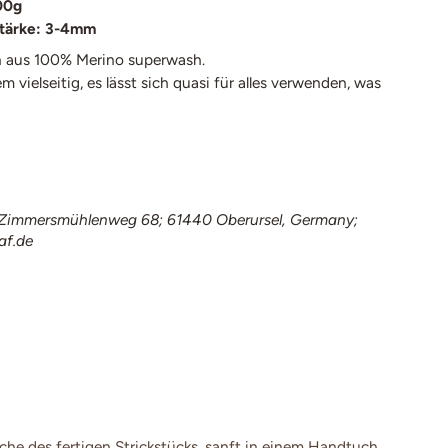
00g
ärke: 3-4
mm
 aus 100% Merino superwash.
m vielseitig, es lässt sich quasi für alles verwenden, was
immersmühlenweg 68; 61440 Oberursel, Germany;
af.de
e des fertigen Strickstücks, sanft in einem Handtuch