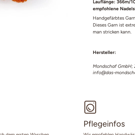
Lauflänge: 366m/1
empfohlene Nadelst
Handgefärbtes Garn
Dieses Garn ist extre
man stricken kann.
Hersteller:
Mondschaf GmbH; Z
info@das-mondsch
Pflegeinfos
ach dem ersten Waschen
Wir empfehlen Handwäsch