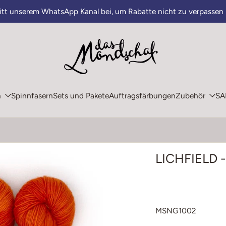
ritt unserem WhatsApp Kanal bei, um Rabatte nicht zu verpassen
n
Spinnfasern
Sets und Pakete
Auftragsfärbungen
Zubehör
SA
LICHFIELD -
MSNG1002