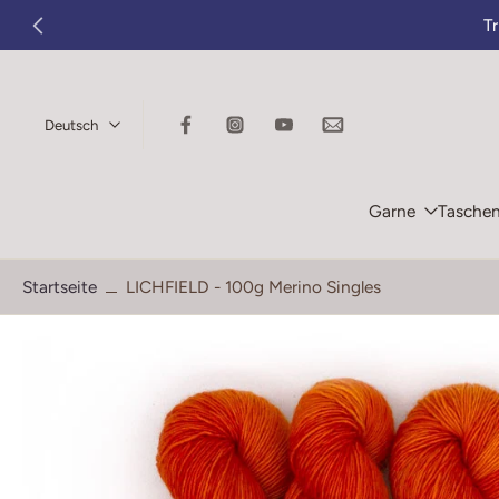
T
Zum
Inhalt
springen
Deutsch
Garne
Tasche
Startseite
LICHFIELD - 100g Merino Singles
Springe
zu
den
Produktinformationen