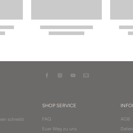
SHOP SERVICE
INF
FAQ
AGB
men schreibt
Euer Weg zu uns
Daten