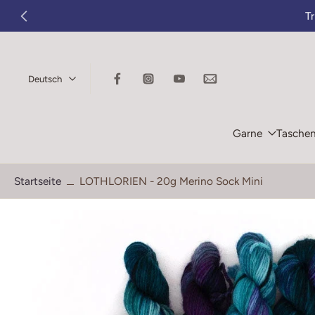
T
Zum
Inhalt
springen
Deutsch
Garne
Tasche
Startseite
LOTHLORIEN - 20g Merino Sock Mini
Springe
zu
den
Produktinformationen