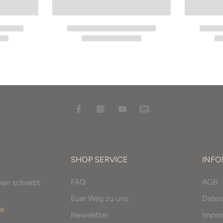
SHOP SERVICE
INF
FAQ
AGB
men schreibt
Euer Weg zu uns
Daten
e
Newsletter
Impr