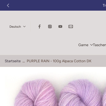
T
Zum
Inhalt
springen
Deutsch
Garne
Tasche
Startseite
PURPLE RAIN - 100g Alpaca Cotton DK
Springe
zu
den
Produktinformationen