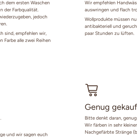
ach dem ersten Waschen
Wir empfehlen Handwäsch
n der Farbqualität.
auswringen und flach tro
 wiederzugeben, jedoch
Wollprodukte müssen nur
ren.
antibakteriell und geruch
ch sind, empfehlen wir,
paar Stunden zu lüften.
en Farbe alle zwei Reihen
Genug gekauf
.
Bitte denkt daran, genug
Wir färben in sehr klein
Nachgefärbte Stränge (
ge und wir sagen euch