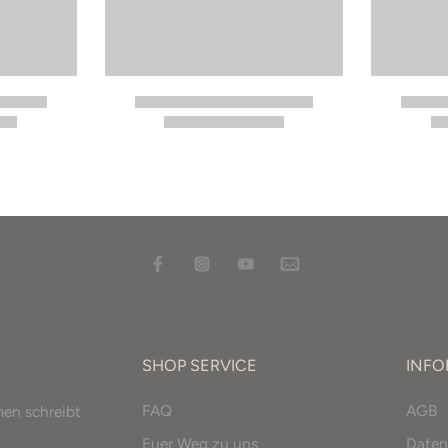
SHOP SERVICE
INF
FAQ
AGB
men schreibt
Euer Weg zu uns
Daten