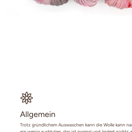
Allgemein
Trotz gründlichem Auswaschen kann die Wolle kann n
ein wenig ausbluten, das ist normal und ändert nichts a