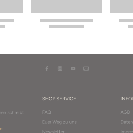
SHOP SERVICE
INF
FAQ
AGB
men schreibt
Euer Weg zu uns
Daten
e
Newsletter
Impr