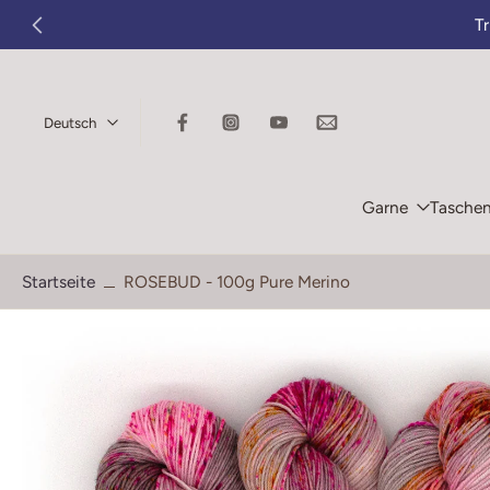
T
Zum
Inhalt
springen
Deutsch
Garne
Tasche
Startseite
ROSEBUD - 100g Pure Merino
Springe
zu
den
Produktinformationen