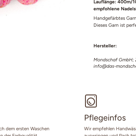
Lauflänge: 400m/
empfohlene Nadels
Handgefärbtes Garn
Dieses Garn ist perf
Hersteller:
Mondschaf GmbH; Z
info@das-mondsch
Pflegeinfos
ach dem ersten Waschen
Wir empfehlen Handwäsch
n der Farbqualität.
auswringen und flach tro