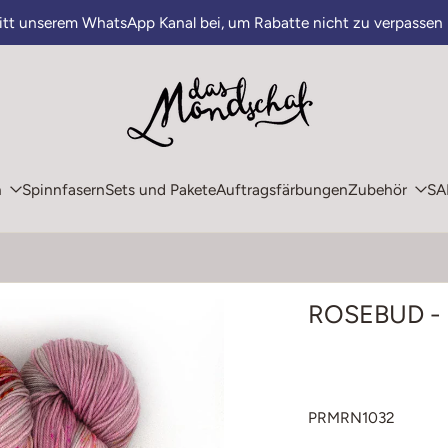
ritt unserem WhatsApp Kanal bei, um Rabatte nicht zu verpassen
n
Spinnfasern
Sets und Pakete
Auftragsfärbungen
Zubehör
SA
ROSEBUD - 
PRMRN1032