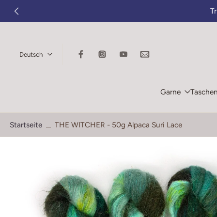
T
Zum
Inhalt
springen
Deutsch
Garne
Tasche
Startseite
THE WITCHER - 50g Alpaca Suri Lace
Springe
zu
den
Produktinformationen