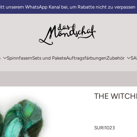
ritt unserem WhatsApp Kanal bei, um Rabatte nicht zu verpassen
n
Spinnfasern
Sets und Pakete
Auftragsfärbungen
Zubehör
SA
THE WITCHER
SURI1023