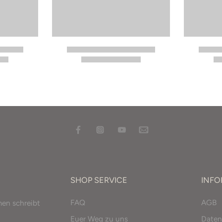
SHOP SERVICE
INF
FAQ
AGB
men schreibt
Euer Weg zu uns
Daten