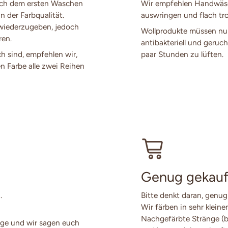
ach dem ersten Waschen
Wir empfehlen Handwäsch
n der Farbqualität.
auswringen und flach tro
 wiederzugeben, jedoch
Wollprodukte müssen nur
ren.
antibakteriell und geruch
ch sind, empfehlen wir,
paar Stunden zu lüften.
en Farbe alle zwei Reihen
Genug gekauf
.
Bitte denkt daran, genug
Wir färben in sehr klein
Nachgefärbte Stränge (
ge und wir sagen euch